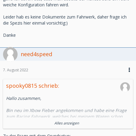
weiche Konfiguration fahren wird.
Leider hab es keine Dokumente zum Fahrwerk, daher frage ich
die Spezis hier einmal vorsichtig:)
Danke
need4speed
7. August 2022
spooky0815 schrieb:
Hallo zusammen,
Bin neu im Xbow Fieber angekommen und habe eine Frage
zum Racing Fahrwerk, welches bei meinem Wagen schon
eingebaut war.
Alles anzeigen
Wo bekomme ich ein gutes Grundsetup her?
Zu der Frage mit dem Grundsetup: