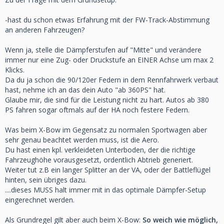
Die Federn sind mit 90nm vorn und 120 hinten sehr straff,
-hast du schon etwas Erfahrung mit der FW-Track-Abstimmung
daher gehe ich davon aus, dass man abseits der
an anderen Fahrzeugen?
Rundstrecke ein recht weiche Konfiguration fahren wird.
Wenn ja, stelle die Dämpferstufen auf "Mitte" und verändere
Leider hab es keine Dokumente zum Fahrwerk, daher frage
immer nur eine Zug- oder Druckstufe an EINER Achse um max 2
ich die Spezis hier einmal vorsichtig:)
Klicks.
Da du ja schon die 90/120er Federn in dem Rennfahrwerk verbaut
Danke
hast, nehme ich an das dein Auto "ab 360PS" hat.
...................................................................................................
Glaube mir, die sind für die Leistung nicht zu hart. Autos ab 380
PS fahren sogar oftmals auf der HA noch festere Federn.
Gute Strategie:))
Was beim X-Bow im Gegensatz zu normalen Sportwagen aber
Ich bin meist unterwegs:
sehr genau beachtet werden muss, ist die Aero.
Du hast einen kpl. verkleideten Unterboden, der die richtige
-Lausitzring
Fahrzeughöhe vorausgesetzt, ordentlich Abtrieb generiert.
-NOS
Weiter tut z.B ein langer Splitter an der VA, oder der Battleflügel
-Bilster Berg
hinten, sein übriges dazu.
-Oschersleben
....dieses MUSS halt immer mit in das optimale Dämpfer-Setup
-Sachsenring
eingerechnet werden.
-Groß-Dölln
-Most
Als Grundregel gilt aber auch beim X-Bow:
So weich wie möglich,