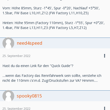
Vorn: Höhe 85mm, Sturz -1°45', Spur -0°20', Nachlauf +5°50',
1.5bar, FW Base L10,H1,Z12 (FW Factory L11,H10,Z5)
Hinten: Höhe 95mm (Factory 110mm), Sturz -1°55', Spur +0°20',
1.4bar, FW Base L13,H11,Z3 (FW Factory L5,H7,Z12)
need4speed
25. September 2022
Hast du da einen Link für den "Quick Guide"?
....wenn das Factory das Rennfahrwerk sein sollte, verstehe ich
nicht die 110mm i.V.m.d. Zug/Druckstufen zur VA? Hmmm.....
spooky0815
25. September 2022