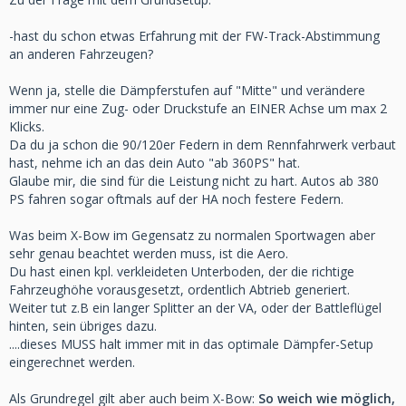
Die Federn sind mit 90nm vorn und 120 hinten sehr straff,
-hast du schon etwas Erfahrung mit der FW-Track-Abstimmung
daher gehe ich davon aus, dass man abseits der
an anderen Fahrzeugen?
Rundstrecke ein recht weiche Konfiguration fahren wird.
Wenn ja, stelle die Dämpferstufen auf "Mitte" und verändere
Leider hab es keine Dokumente zum Fahrwerk, daher frage
immer nur eine Zug- oder Druckstufe an EINER Achse um max 2
ich die Spezis hier einmal vorsichtig:)
Klicks.
Da du ja schon die 90/120er Federn in dem Rennfahrwerk verbaut
Danke
hast, nehme ich an das dein Auto "ab 360PS" hat.
...................................................................................................
Glaube mir, die sind für die Leistung nicht zu hart. Autos ab 380
PS fahren sogar oftmals auf der HA noch festere Federn.
Gute Strategie:))
Was beim X-Bow im Gegensatz zu normalen Sportwagen aber
Ich bin meist unterwegs:
sehr genau beachtet werden muss, ist die Aero.
Du hast einen kpl. verkleideten Unterboden, der die richtige
-Lausitzring
Fahrzeughöhe vorausgesetzt, ordentlich Abtrieb generiert.
-NOS
Weiter tut z.B ein langer Splitter an der VA, oder der Battleflügel
-Bilster Berg
hinten, sein übriges dazu.
-Oschersleben
....dieses MUSS halt immer mit in das optimale Dämpfer-Setup
-Sachsenring
eingerechnet werden.
-Groß-Dölln
-Most
Als Grundregel gilt aber auch beim X-Bow:
So weich wie möglich,