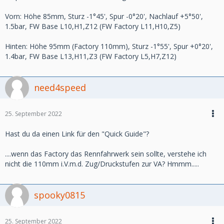
Vorn: Höhe 85mm, Sturz -1°45', Spur -0°20', Nachlauf +5°50',
1.5bar, FW Base L10,H1,Z12 (FW Factory L11,H10,Z5)
Hinten: Höhe 95mm (Factory 110mm), Sturz -1°55', Spur +0°20',
1.4bar, FW Base L13,H11,Z3 (FW Factory L5,H7,Z12)
need4speed
25. September 2022
Hast du da einen Link für den "Quick Guide"?
....wenn das Factory das Rennfahrwerk sein sollte, verstehe ich
nicht die 110mm i.V.m.d. Zug/Druckstufen zur VA? Hmmm.....
spooky0815
25. September 2022