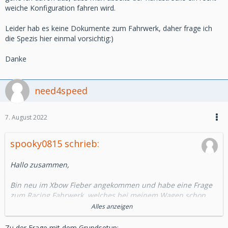
weiche Konfiguration fahren wird.
Leider hab es keine Dokumente zum Fahrwerk, daher frage ich
die Spezis hier einmal vorsichtig:)
Danke
need4speed
7. August 2022
spooky0815 schrieb:
Hallo zusammen,
Bin neu im Xbow Fieber angekommen und habe eine Frage
zum Racing Fahrwerk, welches bei meinem Wagen schon
eingebaut war.
Alles anzeigen
Wo bekomme ich ein gutes Grundsetup her?
Zu der Frage mit dem Grundsetup: