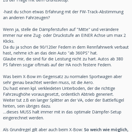
Die Federn sind mit 90nm vorn und 120 hinten sehr straff,
-hast du schon etwas Erfahrung mit der FW-Track-Abstimmung
daher gehe ich davon aus, dass man abseits der
an anderen Fahrzeugen?
Rundstrecke ein recht weiche Konfiguration fahren wird.
Wenn ja, stelle die Dämpferstufen auf "Mitte" und verändere
Leider hab es keine Dokumente zum Fahrwerk, daher frage
immer nur eine Zug- oder Druckstufe an EINER Achse um max 2
ich die Spezis hier einmal vorsichtig:)
Klicks.
Da du ja schon die 90/120er Federn in dem Rennfahrwerk verbaut
Danke
hast, nehme ich an das dein Auto "ab 360PS" hat.
...................................................................................................
Glaube mir, die sind für die Leistung nicht zu hart. Autos ab 380
PS fahren sogar oftmals auf der HA noch festere Federn.
Gute Strategie:))
Was beim X-Bow im Gegensatz zu normalen Sportwagen aber
Ich bin meist unterwegs:
sehr genau beachtet werden muss, ist die Aero.
Du hast einen kpl. verkleideten Unterboden, der die richtige
-Lausitzring
Fahrzeughöhe vorausgesetzt, ordentlich Abtrieb generiert.
-NOS
Weiter tut z.B ein langer Splitter an der VA, oder der Battleflügel
-Bilster Berg
hinten, sein übriges dazu.
-Oschersleben
....dieses MUSS halt immer mit in das optimale Dämpfer-Setup
-Sachsenring
eingerechnet werden.
-Groß-Dölln
-Most
Als Grundregel gilt aber auch beim X-Bow:
So weich wie möglich,