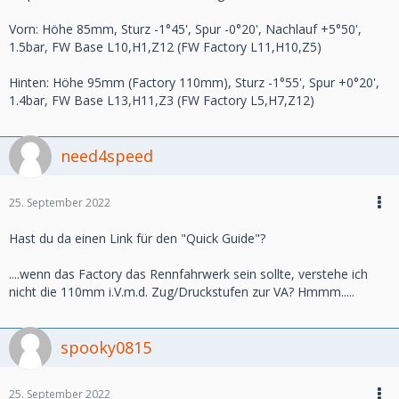
Vorn: Höhe 85mm, Sturz -1°45', Spur -0°20', Nachlauf +5°50',
1.5bar, FW Base L10,H1,Z12 (FW Factory L11,H10,Z5)
Hinten: Höhe 95mm (Factory 110mm), Sturz -1°55', Spur +0°20',
1.4bar, FW Base L13,H11,Z3 (FW Factory L5,H7,Z12)
need4speed
25. September 2022
Hast du da einen Link für den "Quick Guide"?
....wenn das Factory das Rennfahrwerk sein sollte, verstehe ich
nicht die 110mm i.V.m.d. Zug/Druckstufen zur VA? Hmmm.....
spooky0815
25. September 2022