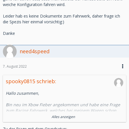
weiche Konfiguration fahren wird.
Leider hab es keine Dokumente zum Fahrwerk, daher frage ich
die Spezis hier einmal vorsichtig:)
Danke
need4speed
7. August 2022
spooky0815 schrieb:
Hallo zusammen,
Bin neu im Xbow Fieber angekommen und habe eine Frage
zum Racing Fahrwerk, welches bei meinem Wagen schon
eingebaut war.
Alles anzeigen
Wo bekomme ich ein gutes Grundsetup her?
Zu der Frage mit dem Grundsetup: