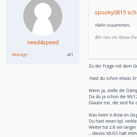
spooky0815 sch
Hallo zusammen,
Bin neu im Xbow Fi
need4speed
Wo bekomme ich ein
Beiträge
421
Die Federn sind mit
Zu der Frage mit dem G
weiche Konfiguratio
-hast du schon etwas E
Leider hab es keine 
Wenn ja, stelle die Däm
Danke
Da du ja schon die 90/1
..................................
Glaube mir, die sind für
Gute Strategie:))
Was beim X-Bow im Gege
Du hast einen kpl. verkl
Ich bin meist unter
Weiter tut z.B ein langer
....dieses MUSS halt im
-Lausitzring