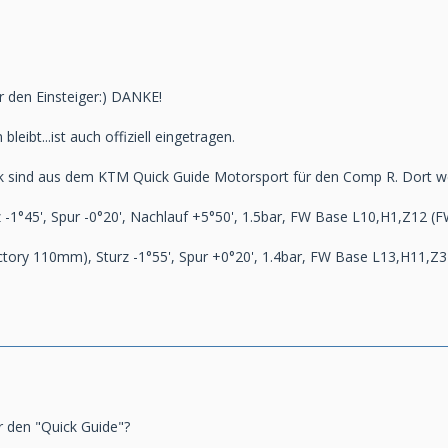
ür den Einsteiger:) DANKE!
leibt...ist auch offiziell eingetragen.
 sind aus dem KTM Quick Guide Motorsport für den Comp R. Dort wer
-1°45', Spur -0°20', Nachlauf +5°50', 1.5bar, FW Base L10,H1,Z12 (
tory 110mm), Sturz -1°55', Spur +0°20', 1.4bar, FW Base L13,H11,Z3
r den "Quick Guide"?