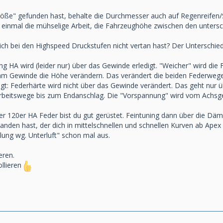
öße" gefunden hast, behalte die Durchmesser auch auf Regenreifen/S
n einmal die mühselige Arbeit, die Fahrzeughöhe zwischen den unters
dich bei den Highspeed Druckstufen nicht vertan hast? Der Unterschied 
ung HA wird (leider nur) über das Gewinde erledigt. "Weicher" wird die 
 am Gewinde die Höhe verändern. Das verändert die beiden Federwege. 
agt: Federhärte wird nicht über das Gewinde verändert. Das geht nur
Arbeitswege bis zum Endanschlag. Die "Vorspannung" wird vom Achsg
er 120er HA Feder bist du gut gerüstet. Feintuning dann über die Däm
den hast, der dich in mittelschnellen und schnellen Kurven ab Apex m
llung wg. Unterluft" schon mal aus.
eren.
llieren