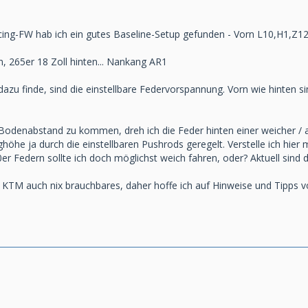
ing-FW hab ich ein gutes Baseline-Setup gefunden - Vorn L10,H1,Z1
n, 265er 18 Zoll hinten... Nankang AR1
 dazu finde, sind die einstellbare Federvorspannung. Vorn wie hinten 
odenabstand zu kommen, dreh ich die Feder hinten einer weicher / 
ghöhe ja durch die einstellbaren Pushrods geregelt. Verstelle ich hie
0er Federn sollte ich doch möglichst weich fahren, oder? Aktuell sind
i KTM auch nix brauchbares, daher hoffe ich auf Hinweise und Tipps v