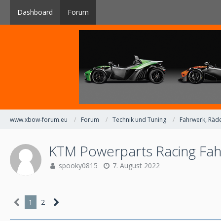
Dashboard
Forum
www.xbow-forum.eu
Forum
Technik und Tuning
Fahrwerk, Räde
KTM Powerparts Racing Fa
spooky0815
7. August 2022
1
2