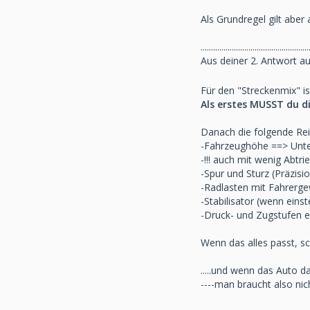
-NOS
Als Grundregel gilt abe
-Bilster Berg
-Oschersleben
....................................................
-Sachsenring
Aus deiner 2. Antwort a
-Groß-Dölln
-Most
Für den "Streckenmix" is
Als erstes MUSST du di
Danach die folgende Rei
-Fahrzeughöhe ==> Unter
-!!! auch mit wenig Abt
-Spur und Sturz (Präzisi
-Radlasten mit Fahrerge
-Stabilisator (wenn einst
-Druck- und Zugstufen e
Wenn das alles passt, s
.....und wenn das Auto d
----man braucht also ni