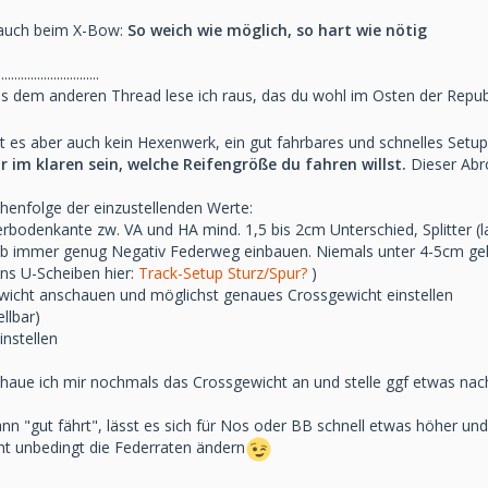
r auch beim X-Bow:
So weich wie möglich, so hart wie nötig
...............................
us dem anderen Thread lese ich raus, das du wohl im Osten der Republ
t es aber auch kein Hexenwerk, ein gut fahrbares und schnelles Setup 
r im klaren sein, welche Reifengröße du fahren willst.
Dieser Abr
henfolge der einzustellenden Werte:
bodenkante zw. VA und HA mind. 1,5 bis 2cm Unterschied, Splitter (la
rieb immer genug Negativ Federweg einbauen. Niemals unter 4-5cm ge
ons U-Scheiben hier:
Track-Setup Sturz/Spur?
)
wicht anschauen und möglichst genaues Crossgewicht einstellen
ellbar)
instellen
chaue ich mir nochmals das Crossgewicht an und stelle ggf etwas nac
ann "gut fährt", lässt es sich für Nos oder BB schnell etwas höher und
cht unbedingt die Federraten ändern