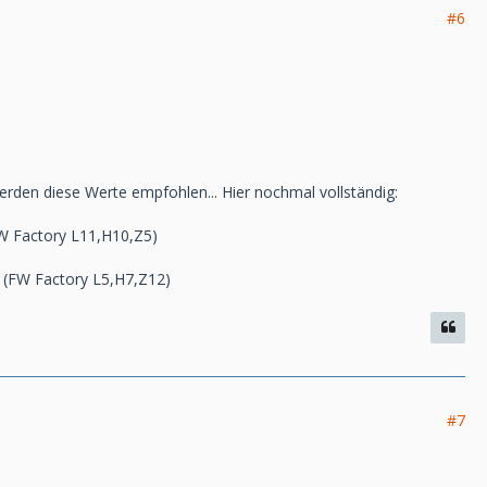
#6
den diese Werte empfohlen... Hier nochmal vollständig:
FW Factory L11,H10,Z5)
 (FW Factory L5,H7,Z12)
#7