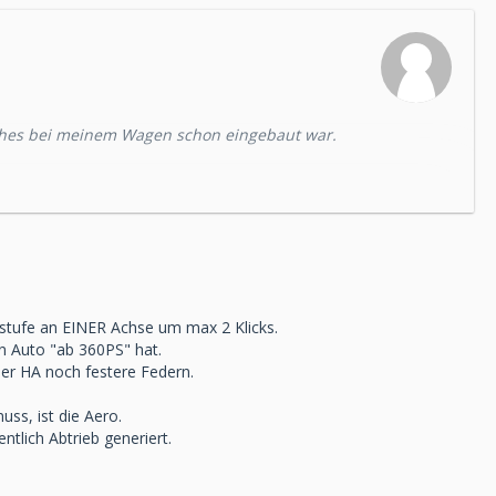
hes bei meinem Wagen schon eingebaut war.
dass man abseits der Rundstrecke ein recht
rsichtig:)
kstufe an EINER Achse um max 2 Klicks.
n Auto "ab 360PS" hat.
 der HA noch festere Federn.
s, ist die Aero.
ntlich Abtrieb generiert.