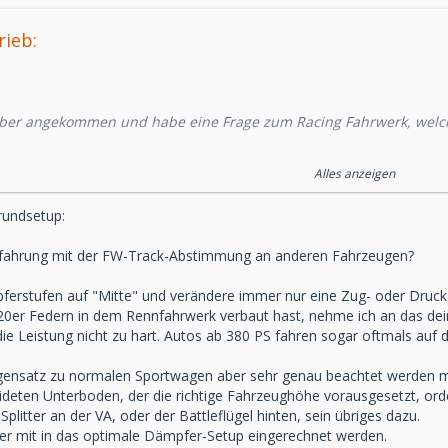
rieb:
eber angekommen und habe eine Frage zum Racing Fahrwerk, welc
 gutes Grundsetup her?
Alles anzeigen
 90nm vorn und 120 hinten sehr straff, daher gehe ich davon aus, 
rundsetup:
n fahren wird.
rfahrung mit der FW-Track-Abstimmung an anderen Fahrzeugen?
Dokumente zum Fahrwerk, daher frage ich die Spezis hier einmal vo
pferstufen auf "Mitte" und verändere immer nur eine Zug- oder Druc
20er Federn in dem Rennfahrwerk verbaut hast, nehme ich an das dei
.................................................................
 die Leistung nicht zu hart. Autos ab 380 PS fahren sogar oftmals auf
nsatz zu normalen Sportwagen aber sehr genau beachtet werden mus
eideten Unterboden, der die richtige Fahrzeughöhe vorausgesetzt, orde
wegs:
 Splitter an der VA, oder der Battleflügel hinten, sein übriges dazu.
mer mit in das optimale Dämpfer-Setup eingerechnet werden.