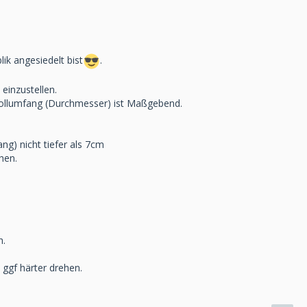
ik angesiedelt bist
.
einzustellen.
ollumfang (Durchmesser) ist Maßgebend.
ng) nicht tiefer als 7cm
hen.
h.
 ggf härter drehen.