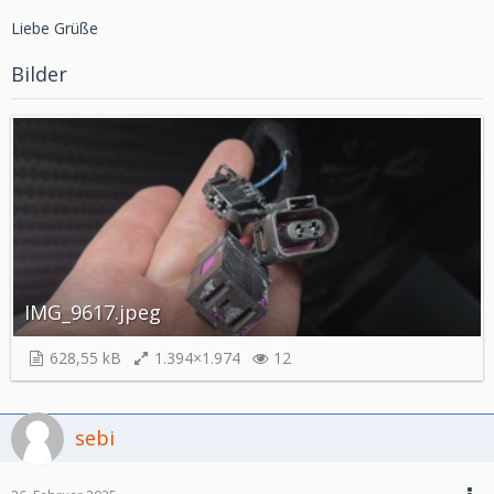
Liebe Grüße
Bilder
IMG_9617.jpeg
628,55 kB
1.394×1.974
12
sebi