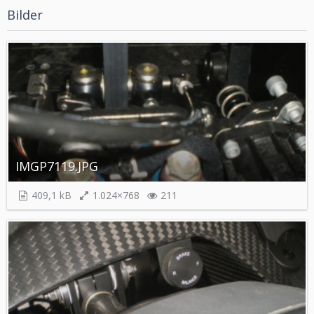
Bilder
IMGP7119.JPG
409,1 kB
1.024×768
211